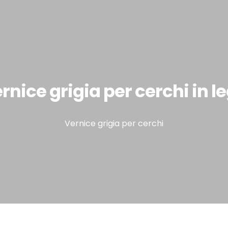
om
uote
Super Car e Hypercar
News&Promo
Shop
Contatto
rnice grigia per cerchi in l
Vernice grigia per cerchi