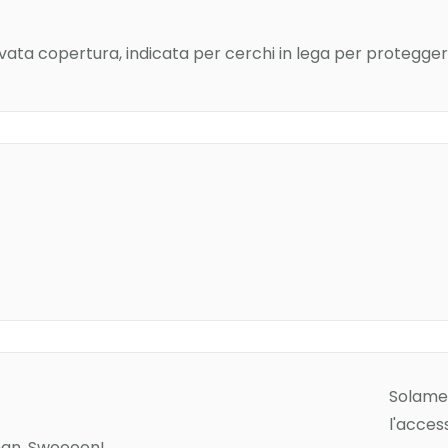
ata copertura, indicata per cerchi in lega per proteggerli
Solamen
l'acces
 man. Swoooon!