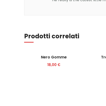
Aggiungi al carrello
Prodotti correlati
Nero Gomme
Tr
18,00
€