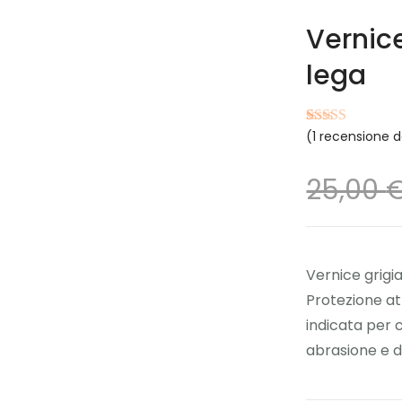
Vernice
lega
(
1
recensione de
Valutato
1
4.00
su 5
su base di
recensioni
25,00
Vernice grigia
Protezione at
indicata per c
abrasione e d