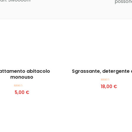
possono
Aggiungi al carrello
Aggiungi al carrello
attamento abitacolo
Sgrassante, detergente 
monouso
Valutato
18,00
€
4.00
Valutato
su 5
5,00
€
4.50
su 5