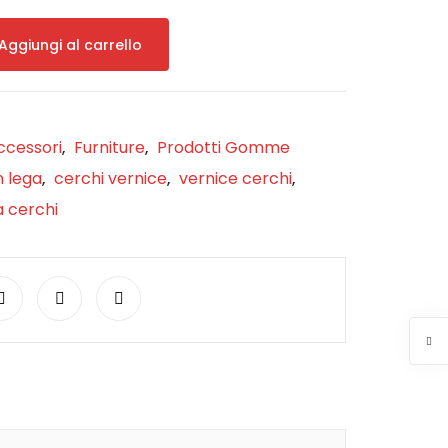
Aggiungi al carrello
ccessori
Furniture
Prodotti Gomme
,
,
n lega
cerchi vernice
vernice cerchi
,
,
,
a cerchi