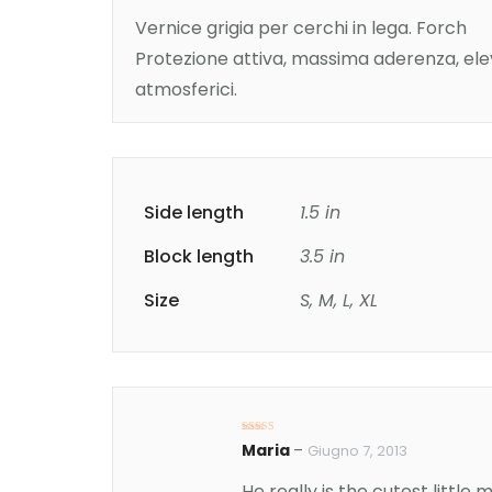
Vernice grigia per cerchi in lega. Forch
Protezione attiva, massima aderenza, elev
atmosferici.
Side length
1.5 in
Block length
3.5 in
Size
S, M, L, XL
Valutato
4
Maria
–
Giugno 7, 2013
su 5
He really is the cutest little