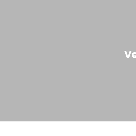
Tel.: 030.6821018 • Mail: info@marinonigomme.c
Home
L’Azienda
Servizi-Auto
Due r
Ve