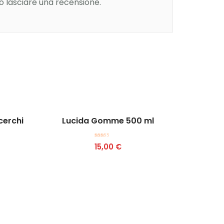
 lasciare una recensione.
Aggiungi al carrello
cerchi
Lucida Gomme 500 ml
Valutato
15,00
€
4.50
su 5