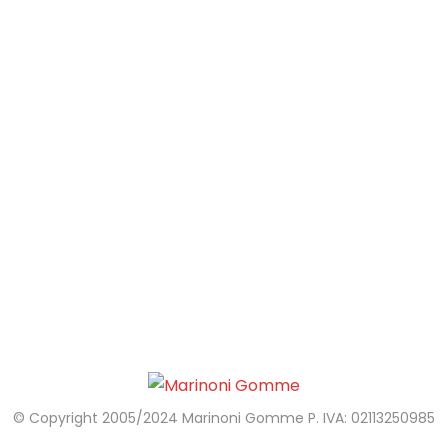
Aggiungi al carrello
Lucida Gomme 500 ml
Valutato
15,00
€
4.50
su 5
© Copyright 2005/2024 Marinoni Gomme P. IVA: 02113250985